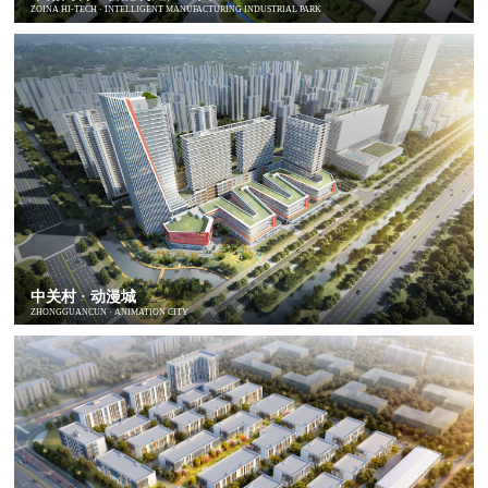
ZOINA HI-TECH · INTELLIGENT MANUFACTURING INDUSTRIAL PARK
中关村 · 动漫城
ZHONGGUANCUN · ANIMATION CITY